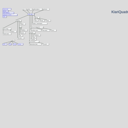
KlariQuadr