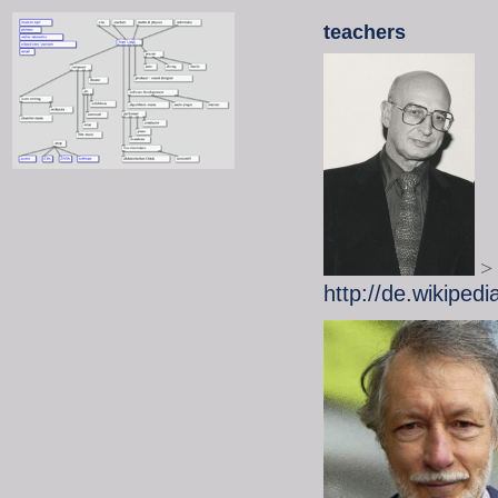
teachers
>
http://de.wikipedi